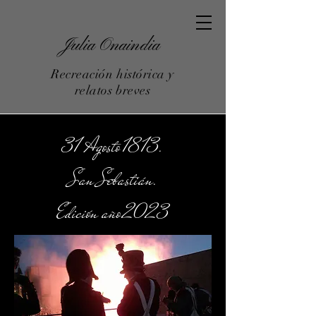
Julia Onaindia
Recreación histórica y
relatos breves
31 Agosto 1813.
San Sebastián.
Edición año 2023