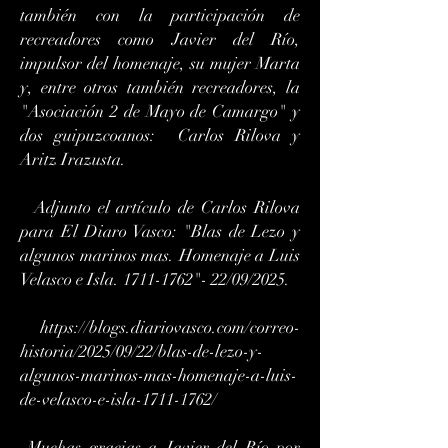
también con la participación de
recreadores como Javier del Río,
impulsor del homenaje, su mujer Marta
y, entre otros también recreadores, la
"Asociación 2 de Mayo de Camargo" y
dos guipuzcoanos: Carlos Rilova y
Aritz Irazusta.
Adjunto el artículo de Carlos Rilova
para El Diaro Vasco: "Blas de Lezo y
algunos marinos mas. Homenaje a Luis
Velasco e Isla.
1711-1762
"- 22/09/2025.
https://blogs.diariovasco.com/correo-
historia/2025/09/22/blas-de-lezo-y-
algunos-marinos-mas-homenaje-a-luis-
de-velasco-e-isla-1711-1762/
Muchas gracias a
Javier del Río por